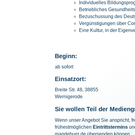
Individuelles Bildungspro
Betriebliches Gesundhei
Bezuschussung des Deuts
Vergünstigungen über Cor
Eine Kultur, in der Eigen
Beginn:
ab sofort
Einsatzort:
Breite Str. 48, 38855
Wernigerode
Sie wollen Teil der Medie
Wenn unser Angebot Sie anspricht, fr
frühestmöglichen
Eintrittstermins
und
magdeburg.de
übersenden können.