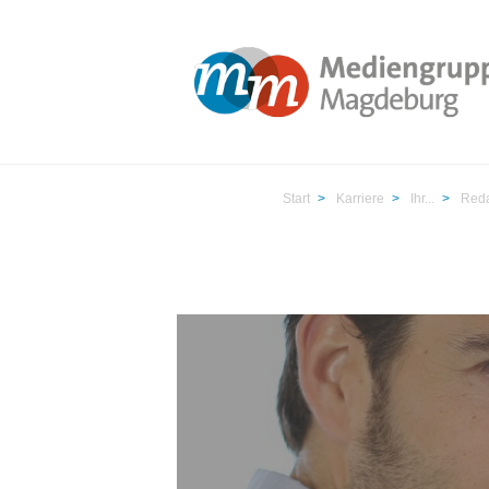
Start
>
Karriere
>
Ihr...
>
Reda