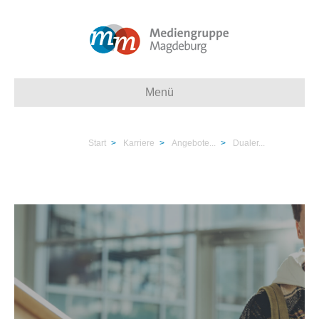
Menü
Start
>
Karriere
>
Angebote...
>
Dualer...