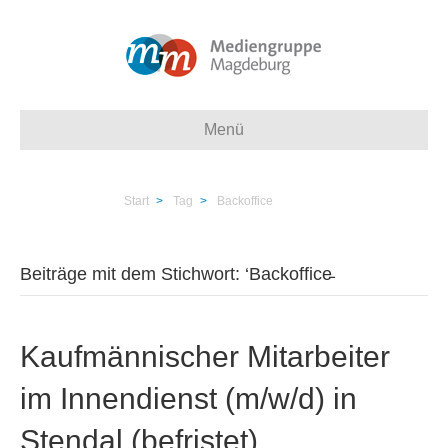
Menü
Start
>
Tag
>
Backoffice
Beiträge mit dem Stichwort: ‘Backoffice̵
Kaufmännischer Mitarbeiter
im Innendienst (m/w/d) in
Stendal (befristet)