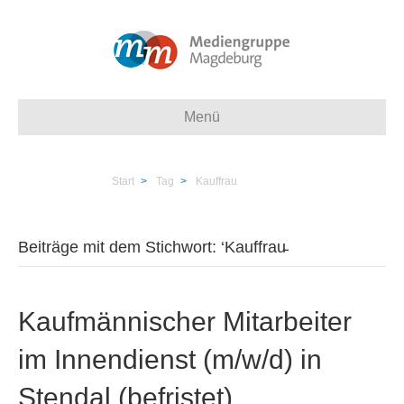
Menü
Start
>
Tag
>
Kauffrau
Beiträge mit dem Stichwort: ‘Kauffrau̵
Kaufmännischer Mitarbeiter
im Innendienst (m/w/d) in
Stendal (befristet)